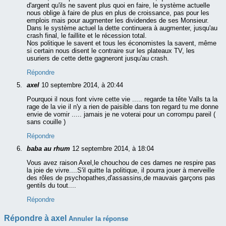
d'argent qu'ils ne savent plus quoi en faire, le système actuelle
nous oblige à faire de plus en plus de croissance, pas pour les
emplois mais pour augmenter les dividendes de ses Monsieur.
Dans le système actuel la dette continuera à augmenter, jusqu'au
crash final, le faillite et le récession total.
Nos politique le savent et tous les économistes la savent, même
si certain nous disent le contraire sur les plateaux TV, les
usuriers de cette dette gagneront jusqu'au crash.
Répondre
axel
10 septembre 2014, à 20:44
Pourquoi il nous font vivre cette vie ..... regarde ta tête Valls ta la
rage de la vie il n'y a rien de paisible dans ton regard tu me donne
envie de vomir ..... jamais je ne voterai pour un corrompu pareil (
sans couille )
Répondre
baba au rhum
12 septembre 2014, à 18:04
Vous avez raison Axel,le chouchou de ces dames ne respire pas
la joie de vivre....S'il quitte la politique, il pourra jouer à merveille
des rôles de psychopathes,d'assassins,de mauvais garçons pas
gentils du tout....
Répondre
Répondre à
axel
Annuler la réponse