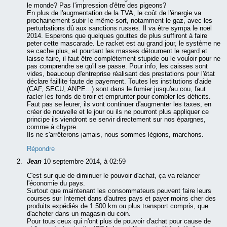
le monde? Pas l'impression d'être des pigeons?
En plus de l'augmentation de la TVA, le coût de l'énergie va
prochainement subir le même sort, notamment le gaz, avec les
perturbations dû aux sanctions russes. Il va être sympa le noël
2014. Esperons que quelques gouttes de plus suffiront à faire
peter cette mascarade. Le racket est au grand jour, le système ne
se cache plus, et pourtant les masses détournent le regard et
laisse faire, il faut être complètement stupide ou le vouloir pour ne
pas comprendre se qu'il se passe. Pour info, les caisses sont
vides, beaucoup d'entreprise réalisant des prestations pour l'état
déclare faillite faute de payement. Toutes les institutions d'aide
(CAF, SECU, ANPE...) sont dans le fumier jusqu'au cou, faut
racler les fonds de tiroir et emprunter pour combler les déficits.
Faut pas se leurer, ils vont continuer d'augmenter les taxes, en
créer de nouvelle et le jour ou ils ne pourront plus appliquer ce
principe ils viendront se servir directement sur nos épargnes,
comme à chypre.
Ils ne s'arrêterons jamais, nous sommes légions, marchons.
Répondre
Jean
10 septembre 2014, à 02:59
C'est sur que de diminuer le pouvoir d'achat, ça va relancer
l'économie du pays.
Surtout que maintenant les consommateurs peuvent faire leurs
courses sur Internet dans d'autres pays et payer moins cher des
produits expédiés de 1.500 km ou plus transport compris, que
d'acheter dans un magasin du coin.
Pour tous ceux qui n'ont plus de pouvoir d'achat pour cause de