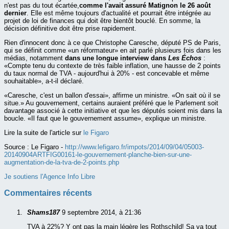
n'est pas du tout écartée,
comme l'avait assuré Matignon le 26 août
dernier
. Elle est même toujours d'actualité et pourrait être intégrée au
projet de loi de finances qui doit être bientôt bouclé. En somme, la
décision définitive doit être prise rapidement.
Rien d'innocent donc à ce que Christophe Caresche, député PS de Paris,
qui se définit comme «un réformateur» en ait parlé plusieurs fois dans les
médias, notamment
dans une longue interview dans
Les Échos
:
«Compte tenu du contexte de très faible inflation, une hausse de 2 points
du taux normal de TVA - aujourd'hui à 20% - est concevable et même
souhaitable», a-t-il déclaré.
«Caresche, c'est un ballon d'essai», affirme un ministre. «On sait où il se
situe.» Au gouvernement, certains auraient préféré que le Parlement soit
davantage associé à cette initiative et que les députés soient mis dans la
boucle. «Il faut que le gouvernement assume», explique un ministre.
Lire la suite de l'article sur
le Figaro
Source :
Le Figaro -
http://www.lefigaro.fr/impots/2014/09/04/05003-
20140904ARTFIG00161-le-gouvernement-planche-bien-sur-une-
augmentation-de-la-tva-de-2-points.php
Je soutiens l'Agence Info Libre
Commentaires récents
Shams187
9 septembre 2014, à 21:36
TVA à 22%? Y ont pas la main légère les Rothschild! Sa va tout