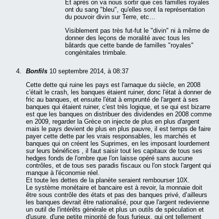
Et après on va nous sortir que ces familles royales
ont du sang "bleu", qu'elles sont la représentation
du pouvoir divin sur Terre, etc…
Visiblement pas très fut-fut le "divin" ni à même de
donner des leçons de moralité avec tous les
bâtards que cette bande de familles "royales"
congénitales trimbale.
Bonfils
10 septembre 2014, à 08:37
Cette dette qui ruine les pays est l'arnaque du siècle, en 2008
c'était le crash, les banques étaient ruiner, donc l'état à donner de
fric au banques, et ensuite l'état à emprunté de l'argent à ses
banques qui étaient ruiner, c'est très logique, et se qui est bizarre
est que les banques on distribuer des dividendes en 2008 comme
en 2009, regarder la Grèce on injecte de plus en plus d'argent
mais le pays devient de plus en plus pauvre, il est temps de faire
payer cette dette par les vrais responsables, les marchés et
banques qui on créent les Suprimes, en les imposant lourdement
sur leurs bénéfices , il faut saisir tout les capitaux de tous ses
hedges fonds de l'ombre que l'on laisse opéré sans aucune
contrôles, et de tous ses paradis fiscaux ou l'on stock l'argent qui
manque à l'économie réel.
Et toute les dettes de la planète seraient rembourser 10X.
Le système monétaire et bancaire est à revoir, la monnaie doit
être sous contrôle des états et pas des banques privé, d’ailleurs
les banques devrait être nationalisé, pour que l'argent redevienne
un outil de l'intérêts générale et plus un outils de spéculation et
d'usure, d'une petite minorité de fous furieux, qui ont tellement