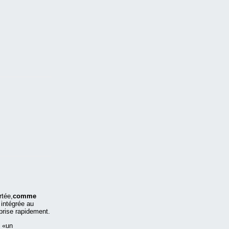
rtée,
comme
 intégrée au
 prise rapidement.
e «un