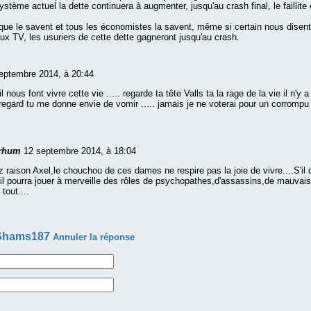
stème actuel la dette continuera à augmenter, jusqu'au crash final, le faillite 
ique le savent et tous les économistes la savent, même si certain nous disent 
aux TV, les usuriers de cette dette gagneront jusqu'au crash.
eptembre 2014, à 20:44
l nous font vivre cette vie ..... regarde ta tête Valls ta la rage de la vie il n'y a
regard tu me donne envie de vomir ..... jamais je ne voterai pour un corrompu 
 rhum
12 septembre 2014, à 18:04
 raison Axel,le chouchou de ces dames ne respire pas la joie de vivre....S'il q
, il pourra jouer à merveille des rôles de psychopathes,d'assassins,de mauvai
 tout....
Shams187
Annuler la réponse