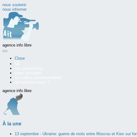
nous soutenir
nous informer
agence info libre
Close
nos productions
toute l'actualité
les vidéos incontournables
qui sommes-nous ?
agence info libre
À la une
13 septembre -
Ukraine: guerre de mots entre Moscou et Kiev sur fo