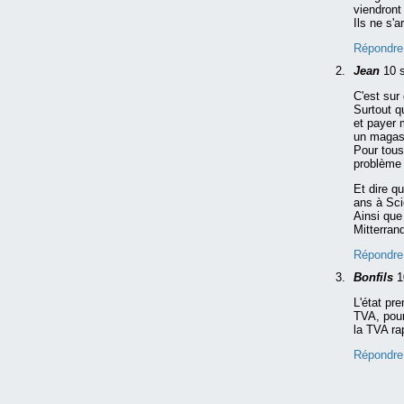
viendront
Ils ne s'
Répondre
Jean
10 
C'est sur
Surtout q
et payer 
un magasi
Pour tous
problème 
Et dire q
ans à Sc
Ainsi que
Mitterran
Répondre
Bonfils
1
L'état pr
TVA, pour
la TVA rap
Répondre