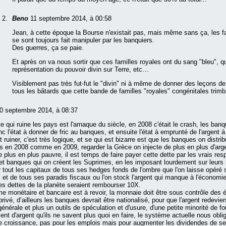
Beno
11 septembre 2014, à 00:58
Jean, à cette époque la Bourse n'existait pas, mais même sans ça, les f
se sont toujours fait manipuler par les banquiers.
Des guerres, ça se paie.
Et après on va nous sortir que ces familles royales ont du sang "bleu", qu
représentation du pouvoir divin sur Terre, etc…
Visiblement pas très fut-fut le "divin" ni à même de donner des leçons de
tous les bâtards que cette bande de familles "royales" congénitales trimb
0 septembre 2014, à 08:37
te qui ruine les pays est l'arnaque du siècle, en 2008 c'était le crash, les ban
onc l'état à donner de fric au banques, et ensuite l'état à emprunté de l'argent
t ruiner, c'est très logique, et se qui est bizarre est que les banques on distri
s en 2008 comme en 2009, regarder la Grèce on injecte de plus en plus d'arg
e plus en plus pauvre, il est temps de faire payer cette dette par les vrais res
t banques qui on créent les Suprimes, en les imposant lourdement sur leurs b
ir tout les capitaux de tous ses hedges fonds de l'ombre que l'on laisse opér
, et de tous ses paradis fiscaux ou l'on stock l'argent qui manque à l'économie
les dettes de la planète seraient rembourser 10X.
e monétaire et bancaire est à revoir, la monnaie doit être sous contrôle des 
rivé, d’ailleurs les banques devrait être nationalisé, pour que l'argent redevie
 générale et plus un outils de spéculation et d'usure, d'une petite minorité de fo
ent d'argent qu'ils ne savent plus quoi en faire, le système actuelle nous oblig
e croissance, pas pour les emplois mais pour augmenter les dividendes de s