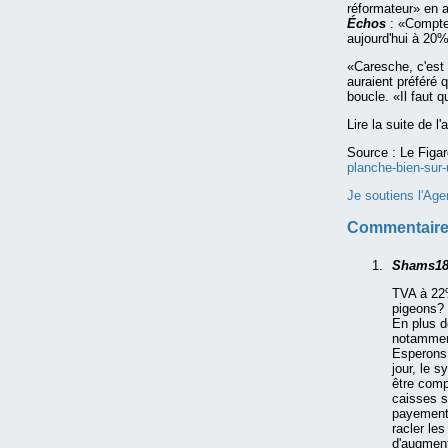
réformateur» en a
Échos
: «Compte
aujourd'hui à 20%
«Caresche, c'est 
auraient préféré 
boucle. «Il faut 
Lire la suite de l'
Source :
Le Figar
planche-bien-sur-
Je soutiens l'Age
Commentaire
Shams1
TVA à 22%
pigeons?
En plus d
notamment
Esperons 
jour, le 
être comp
caisses so
payement.
racler les
d'augmente