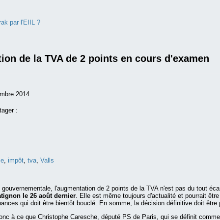
ak par l'EIIL ?
ion de la TVA de 2 points en cours d'examen
embre 2014
tager :
ce
,
impôt
,
tva
,
Valls
gouvernementale, l'augmentation de 2 points de la TVA n'est pas du tout éca
atignon le 26 août dernier
. Elle est même toujours d'actualité et pourrait être
inances qui doit être bientôt bouclé. En somme, la décision définitive doit être
donc à ce que Christophe Caresche, député PS de Paris, qui se définit comm