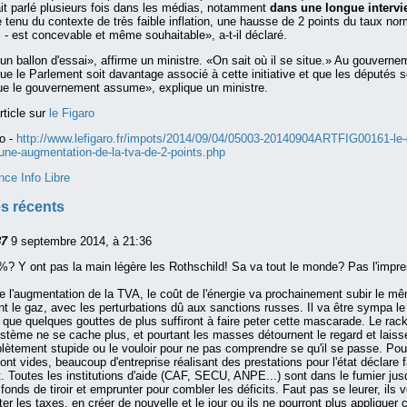
it parlé plusieurs fois dans les médias, notamment
dans une longue interv
 tenu du contexte de très faible inflation, une hausse de 2 points du taux no
 - est concevable et même souhaitable», a-t-il déclaré.
un ballon d'essai», affirme un ministre. «On sait où il se situe.» Au gouverne
que le Parlement soit davantage associé à cette initiative et que les députés 
que le gouvernement assume», explique un ministre.
article sur
le Figaro
o -
http://www.lefigaro.fr/impots/2014/09/04/05003-20140904ARTFIG00161-le
une-augmentation-de-la-tva-de-2-points.php
nce Info Libre
s récents
87
9 septembre 2014, à 21:36
? Y ont pas la main légère les Rothschild! Sa va tout le monde? Pas l'impre
e l'augmentation de la TVA, le coût de l'énergie va prochainement subir le mê
 le gaz, avec les perturbations dû aux sanctions russes. Il va être sympa le
que quelques gouttes de plus suffiront à faire peter cette mascarade. Le rac
système ne se cache plus, et pourtant les masses détournent le regard et laisse 
lètement stupide ou le vouloir pour ne pas comprendre se qu'il se passe. Pour
nt vides, beaucoup d'entreprise réalisant des prestations pour l'état déclare fa
 Toutes les institutions d'aide (CAF, SECU, ANPE...) sont dans le fumier jusq
 fonds de tiroir et emprunter pour combler les déficits. Faut pas se leurer, ils 
r les taxes, en créer de nouvelle et le jour ou ils ne pourront plus appliquer c