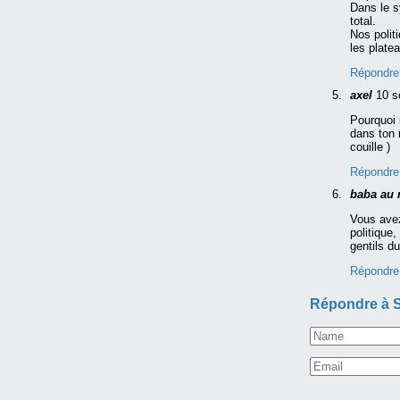
Dans le sy
total.
Nos polit
les plate
Répondre
axel
10 s
Pourquoi i
dans ton 
couille )
Répondre
baba au
Vous avez
politique
gentils du
Répondre
Répondre à