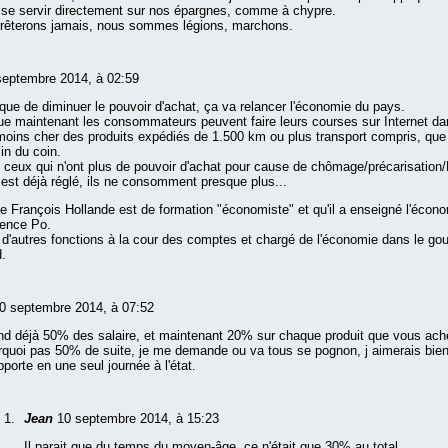
 se servir directement sur nos épargnes, comme à chypre.
arrêterons jamais, nous sommes légions, marchons.
septembre 2014, à 02:59
 que de diminuer le pouvoir d'achat, ça va relancer l'économie du pays.
ue maintenant les consommateurs peuvent faire leurs courses sur Internet da
moins cher des produits expédiés de 1.500 km ou plus transport compris, que
n du coin.
 ceux qui n'ont plus de pouvoir d'achat pour cause de chômage/précarisation
est déjà réglé, ils ne consomment presque plus...
ue François Hollande est de formation "économiste" et qu'il a enseigné l'écon
ience Po.
 d'autres fonctions à la cour des comptes et chargé de l'économie dans le g
d.
0 septembre 2014, à 07:52
end déjà 50% des salaire, et maintenant 20% sur chaque produit que vous ac
quoi pas 50% de suite, je me demande ou va tous se pognon, j aimerais bie
porte en une seul journée à l'état.
Jean
10 septembre 2014, à 15:23
Il parait que du temps du moyen-âge, ce n'était que 30% au total...