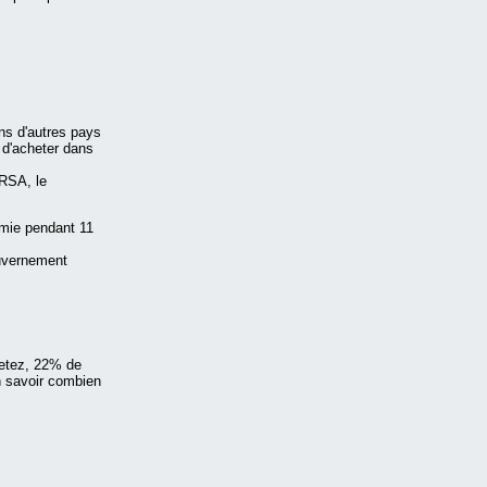
ns d'autres pays
 d'acheter dans
/RSA, le
omie pendant 11
ouvernement
hetez, 22% de
n savoir combien