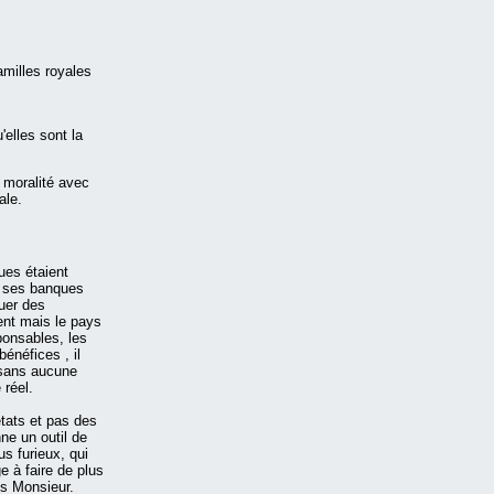
amilles royales
'elles sont la
 moralité avec
ale.
ques étaient
 à ses banques
buer des
ent mais le pays
ponsables, les
énéfices , il
é sans aucune
 réel.
états et pas des
nne un outil de
us furieux, qui
e à faire de plus
es Monsieur.