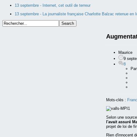
13 septembre -
Internet, cet outil de terreur
13 septembre -
La journaliste française Charlotte Balzac retenue en Ir
Augmentat
Maurice
9 sept
8
Par
Mots-clés :
Fran
Selon une source 
l'avait assuré M
projet de loi de f
Rien d'innocent 