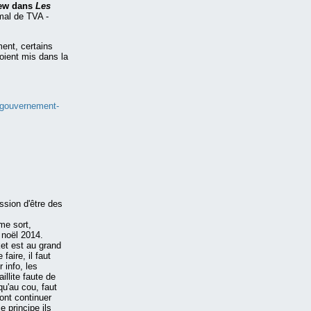
iew dans
Les
rmal de TVA -
ment, certains
soient mis dans la
-gouvernement-
ssion d'être des
me sort,
 noël 2014.
ket est au grand
faire, il faut
 info, les
illite faute de
u'au cou, faut
vont continuer
e principe ils