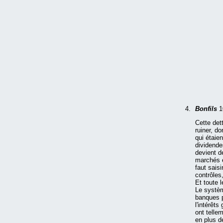
Bonfils
1
Cette det
ruiner, d
qui étaien
dividende
devient d
marchés e
faut sais
contrôles
Et toute 
Le systèm
banques p
l'intérêts
ont tellem
en plus d