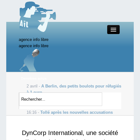
agence info libre
Close
agence info libre
Productions AIL
Dernières actus
2 avril -
A Berlin, des petits boulots pour réfugiés
Actualité
à 1 euro
18:44 -
EDF vise de nouvelles centrales
Starting Doc
nucléaires en France vers 2030
16:16 -
Tollé après les nouvelles accusations
d’abus sexuels en RCA
Boutique AIL
DynCorp International, une société
Forum AIL