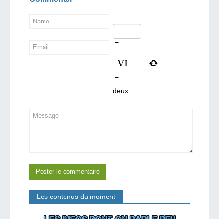
−
=
deux
Les contenus du moment