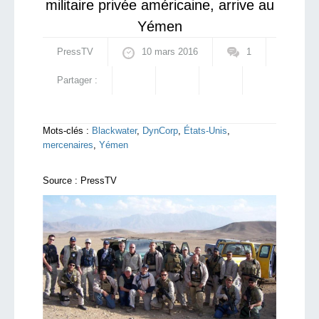
militaire privée américaine, arrive au
Yémen
PressTV
10 mars 2016
1
Partager :
Mots-clés :
Blackwater
,
DynCorp
,
États-Unis
,
mercenaires
,
Yémen
Source :
PressTV