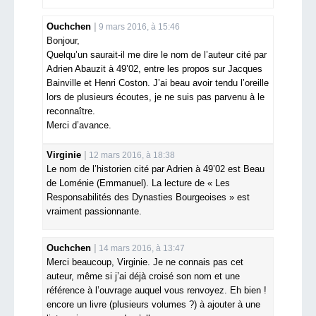
Ouchchen
9 mars 2016, à 15:46
Bonjour,
Quelqu’un saurait-il me dire le nom de l’auteur cité par
Adrien Abauzit à 49’02, entre les propos sur Jacques
Bainville et Henri Coston. J’ai beau avoir tendu l’oreille
lors de plusieurs écoutes, je ne suis pas parvenu à le
reconnaître.
Merci d’avance.
Virginie
12 mars 2016, à 18:38
Le nom de l’historien cité par Adrien à 49’02 est Beau
de Loménie (Emmanuel). La lecture de « Les
Responsabilités des Dynasties Bourgeoises » est
vraiment passionnante.
Ouchchen
14 mars 2016, à 13:47
Merci beaucoup, Virginie. Je ne connais pas cet
auteur, même si j’ai déjà croisé son nom et une
référence à l’ouvrage auquel vous renvoyez. Eh bien !
encore un livre (plusieurs volumes ?) à ajouter à une