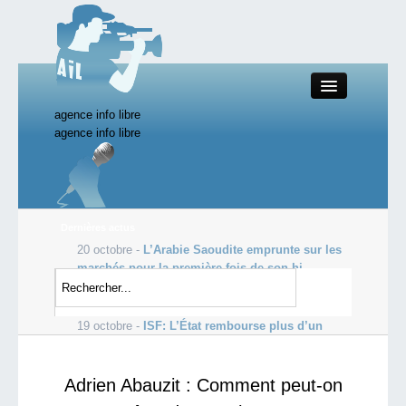
agence info libre
Close
agence info libre
Productions AIL
Dernières actus
20 octobre -
L’Arabie Saoudite emprunte sur les
Actualité
marchés pour la première fois de son hi...
19 octobre -
Les profits de Goldman Sachs
Starting Doc
s’envolent, dopés par le courtage
19 octobre -
ISF: L’État rembourse plus d’un
milliard d’euros aux ultra-ric...
Boutique AIL
Adrien Abauzit : Comment peut-on