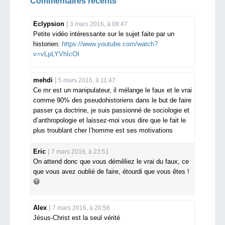
Commentaires récents
Eclypsion
3 mars 2016, à 08:47
Petite vidéo intéressante sur le sujet faite par un
historien:
https://www.youtube.com/watch?
v=vLpLYVhIcOI
mehdi
5 mars 2016, à 11:47
Ce mr est un manipulateur, il mélange le faux et le vrai
comme 90% des pseudohistoriens dans le but de faire
passer ça doctrine, je suis passionné de sociologie et
d’anthropologie et laissez-moi vous dire que le fait le
plus troublant cher l’homme est ses motivations
Eric
7 mars 2016, à 23:51
On attend donc que vous démêliez le vrai du faux, ce
que vous avez oublié de faire, étourdi que vous êtes !
😃
Alex
7 mars 2016, à 20:58
Jésus-Christ est la seul vérité