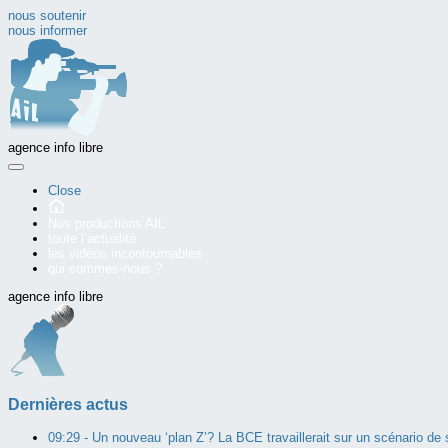
nous soutenir
nous informer
agence info libre
Close
Nos productions AIL
toute l’actualité
les vidéos incontournables
qui sommes-nous ?
agence info libre
Dernières actus
09:29 -
Un nouveau ‘plan Z’? La BCE travaillerait sur un scénario de so