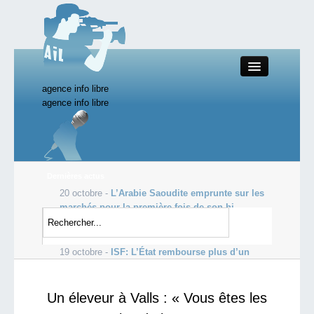
agence info libre
Close
agence info libre
Productions AIL
Dernières actus
20 octobre -
L’Arabie Saoudite emprunte sur les
Actualité
marchés pour la première fois de son hi...
19 octobre -
Les profits de Goldman Sachs
Starting Doc
s’envolent, dopés par le courtage
19 octobre -
ISF: L’État rembourse plus d’un
milliard d’euros aux ultra-ric...
Boutique AIL
Un éleveur à Valls : « Vous êtes les