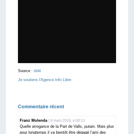
Source :
itélé
Je soutiens l'Agence Info Libre
Commentaire récent
Franz Molenda
8 mars 2016, à 00:13
Quelle arrogance de la Part de Valls, putain. Mais plus
pour longtemps il va bientôt être dégagé l’ami des