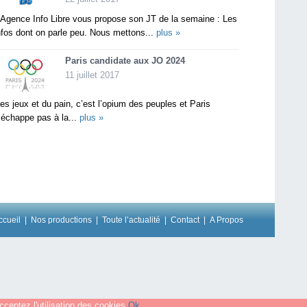
’Agence Info Libre vous propose son JT de la semaine : Les
nfos dont on parle peu. Nous mettons...
plus »
Paris candidate aux JO 2024
11 juillet 2017
es jeux et du pain, c’est l’opium des peuples et Paris
’échappe pas à la...
plus »
ccueil
Nos productions
Toute l’actualité
Contact
A Propos
ceptez l'utilisation des cookies.
Ok