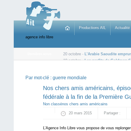
Productions AIL
Actualité
agence info libre
20 octobre -
L’Arabie Saoudite emprunt
Dernières actus
19 octobre -
Les profits de Goldman S
19 octobre -
ISF: L’État rembourse plus d’un milliard d’
Par mot-clé :
guerre mondiale
Nos chers amis américains, épisod
fédérale à la fin de la Première 
Non classé
nos chers amis américains
20 mars 2015
Partager :
L’Agence Info Libre vous propose de vous replonger 