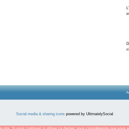
L
i
D
n
A
Social media & sharing icons
powered by UltimatelySocial
e site. Si vous continuez à utiliser ce dernier, nous considérerons que vous ac