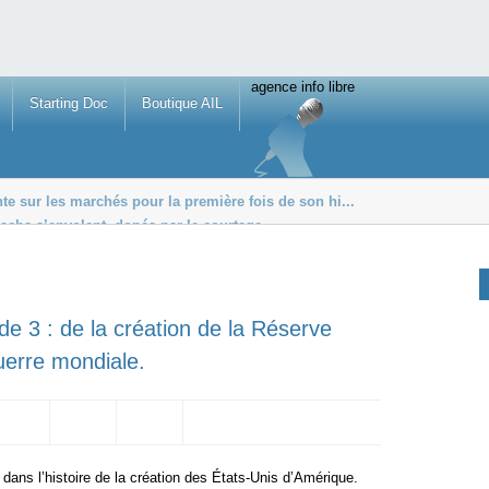
agence info libre
Starting Doc
Boutique AIL
e sur les marchés pour la première fois de son hi...
achs s’envolent, dopés par le courtage
euros aux ultra-ric...
e 3 : de la création de la Réserve
Guerre mondiale.
dans l’histoire de la création des États-Unis d’Amérique.