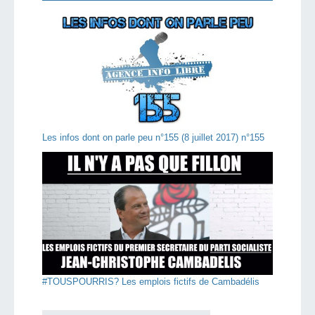
Les infos dont on parle peu n°155 (8 juillet 2017) n°155
#TOUSPOURRIS? Les emplois fictifs de Cambadélis