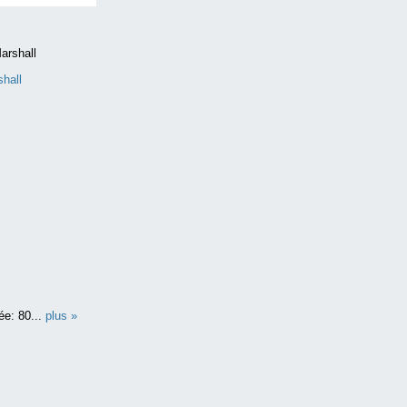
shall
ée: 80...
plus »