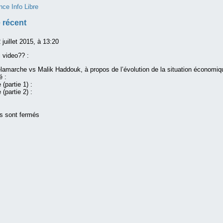
nce Info Libre
 récent
 juillet 2015, à 13:20
i video?? :
elamarche vs Malik Haddouk, à propos de l’évolution de la situation économi
é :
 (partie 1) :
 (partie 2) :
s sont fermés