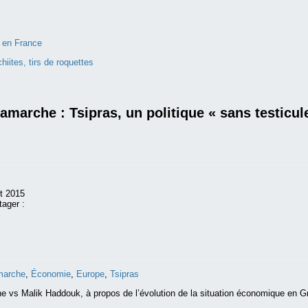
s en France
iites, tirs de roquettes
lamarche : Tsipras, un politique « sans testicul
et 2015
tager :
marche
,
Économie
,
Europe
,
Tsipras
e vs Malik Haddouk, à propos de l’évolution de la situation économique en G