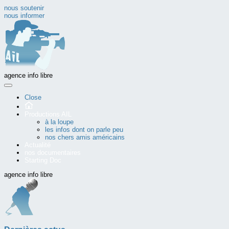
nous soutenir
nous informer
agence info libre
Close
Productions AIL
à la loupe
les infos dont on parle peu
nos chers amis américains
Actualité
nos documentaires
Starting Doc
agence info libre