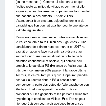
(qui ne ment pas !). Comme lui elle tient à ce que
l’église reste au milieu du village et comme lui elle
aspire à pouvoir transmettre un patrimoine tant familial
que national à ses enfants. En fait Villiers
s’adresserait à un électorat aujourd’hui orphelin de
candidat que l’on pourrait qualifier pour le dire vite de
« droite légitimiste ».
J’ajouterai que comme, selon toutes vraisemblances
le PS échouera à faire l’union des « gauches », une
candidature de « droite hors les murs » en 2017 ne
saurait en aucune façon garantir sa présence au
second tour. Sans une amélioration notable de la
situation économique et sociale, qui semble peu
probable, le candidat PS (Hollande ou Valls) pourrait
très bien, comme en 2002 passer à la trappe dès le
1er tour, et ce d’autant plus qu’un Juppé irait prendre
des voix au centre dont le PS a besoin pour
compenser la perte des votes de l’aile gauche de son
électorat. Bref il m’apparaît hasardeux de se
prononcer sur les gagnants et les perdants d’une très
hypothétique candidature Villiers. Et si l’on ne peut
nier que Buisson peut avoir quelques fulgurances