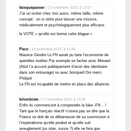
faisquepasser
13 novembre 2015, à 12:07
J’ai un isoloir chez moi aussi, même taille, même
concept : on si retire pour laisser une missive.
médicalement et psychologiquement plus efficace.
le VOTE « qu’elle est bonne cette blague »
Paco
16 novembre 2015, à 13:45
Maurice Gendre Le FN aurait pu faire l’econnomie de
querelles inutiles Par exemple se facher avec Menard
(Aliot l’a accusé publiquement d’avoir des identitaire
dans son entourage) ou avec bompard Oui merci
Philipot
Le FN est incapable de mettre en place des alliances
kilombiste
17 novembre 2015, à 13:34
Enfin ils commencent à comprendre la fake -FN …!
Tant que le français réactif n’osera pas se dire que la
France se doit de se débarrasser de sa soumission à
l’impérialisme qu’elle produit et qu’elle suit
aveuglement (us otan, russie ?) elle ne fera que