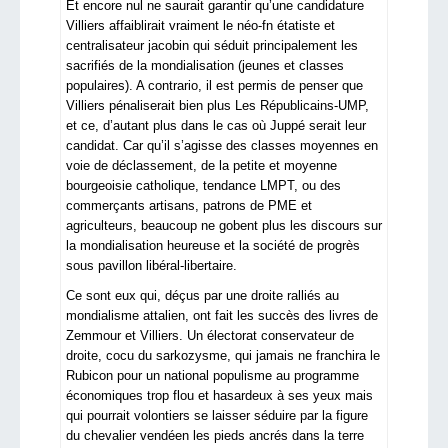
Et encore nul ne saurait garantir qu’une candidature
Villiers affaiblirait vraiment le néo-fn étatiste et
centralisateur jacobin qui séduit principalement les
sacrifiés de la mondialisation (jeunes et classes
populaires). A contrario, il est permis de penser que
Villiers pénaliserait bien plus Les Républicains-UMP,
et ce, d’autant plus dans le cas où Juppé serait leur
candidat. Car qu’il s’agisse des classes moyennes en
voie de déclassement, de la petite et moyenne
bourgeoisie catholique, tendance LMPT, ou des
commerçants artisans, patrons de PME et
agriculteurs, beaucoup ne gobent plus les discours sur
la mondialisation heureuse et la société de progrès
sous pavillon libéral-libertaire.
Ce sont eux qui, déçus par une droite ralliés au
mondialisme attalien, ont fait les succès des livres de
Zemmour et Villiers. Un électorat conservateur de
droite, cocu du sarkozysme, qui jamais ne franchira le
Rubicon pour un national populisme au programme
économiques trop flou et hasardeux à ses yeux mais
qui pourrait volontiers se laisser séduire par la figure
du chevalier vendéen les pieds ancrés dans la terre