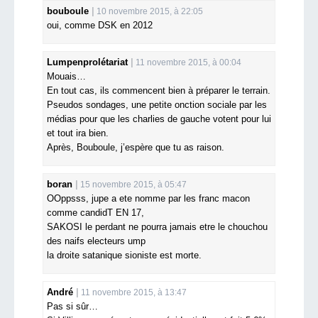
bouboule
10 novembre 2015, à 22:05
oui, comme DSK en 2012
Lumpenprolétariat
11 novembre 2015, à 00:04
Mouais…
En tout cas, ils commencent bien à préparer le terrain.
Pseudos sondages, une petite onction sociale par les
médias pour que les charlies de gauche votent pour lui
et tout ira bien.
Après, Bouboule, j’espère que tu as raison.
boran
15 novembre 2015, à 05:47
OOppsss, jupe a ete nomme par les franc macon
comme candidT EN 17,
SAKOSI le perdant ne pourra jamais etre le chouchou
des naifs electeurs ump
la droite satanique sioniste est morte.
André
11 novembre 2015, à 13:47
Pas si sûr…