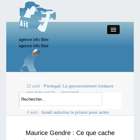
agence info libre
Close
agence info libre
Productions AIL
Dernières actus
22 août -
Portugal: Le gouvernement instaure
Actualité
une taxe sur le … paysage!
4 août -
Ce lundi, l’humanité aura épuisé toutes
Starting Doc
les ressources disponibles sur un an....
4 août -
Israël autorise la prison pour actes
« terroristes » à par...
Boutique AIL
Maurice Gendre : Ce que cache