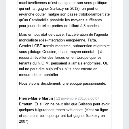
machiavéliennes (c’est sa ligne et son sens politique
qui ont fait gagner Sarkozy en 2012), on peut en
revanche douter, malgré son passé trotsko-lambertiste
qu’un Cambadélis possède les moyens suffisants
pour jouer de telles parties de billard à 3 bandes.
Mais en tout état de cause, l’accélération de l’agenda
mondialiste (dés-intégration européenne, Tafta,
Gender-LGBT-transhumanisme, submersion migratoire
sous pilotage Onusien, chaos moyen-oriental…) à
réussi à réveiller des forces en en Europe que les
tenants du N.O.M. pensaient à jamais endormies. Or,
nul ne peut dire aujourd’hui s’ils sont encore en
mesure de les contrôler.
Nous vivons décidément, une époque passionnante.
Pierre-Marie Martin
12 novembre 2015, à 00:07
Erratum :Et si l’on ne peut nier que Buisson peut avoir
quelques fulgurances machiavéliennes (c’est sa ligne
et son sens politique qui ont fait gagner Sarkozy en
2007)