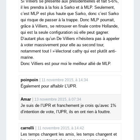
Si Villiers se présente aux présidentielles et fait 5-6%,
il les prendra à la fois à Sarko et à MLP. Seulement,
c’est MLP est plus haute que Sarko, donc c’est Sarko
qui risque de passer à la trappe. Donc MLP pourrait,
grâce à Villiers, se retrouver en finale contre Hollande,
qui est la seule configuration où elle peut gagner.
D’autant plus qu’un De Villiers n’hésitera pas à appeler
à voter massivement pour elle au second tour,
notamment tout l »‘électorat cathy qui est plutôt anti-
marine.
Donc Villiers est pour moi le meilleur allié de MLP.
poinpoin
11 novembre 2015, à 14:34
Également pour affaiblir L’UPR.
Amar
13 novembre 2015, à 07:34
Je suis de l’UPR et franchement je crois qu’avec 1%
d’intention de vote, l’UPR, ils en ont rien à fouttre.
carrelli
11 novembre 2015, à 14:42
Les temps changent les amis, les temps changent et