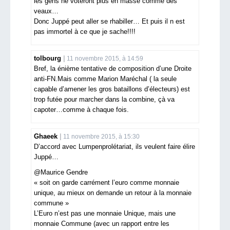
les gens ne voteront plus en masse comme des
veaux…
Donc Juppé peut aller se rhabiller… Et puis il n est
pas immortel à ce que je sache!!!!
tolbourg
11 novembre 2015, à 14:59
Bref, la énième tentative de composition d’une Droite
anti-FN.Mais comme Marion Maréchal ( la seule
capable d’amener les gros bataillons d’électeurs) est
trop futée pour marcher dans la combine, çà va
capoter…comme à chaque fois.
Ghaeek
11 novembre 2015, à 15:30
D’accord avec Lumpenprolétariat, ils veulent faire élire
Juppé…
@Maurice Gendre
« soit on garde carrément l’euro comme monnaie
unique, au mieux on demande un retour à la monnaie
commune »
L’Euro n’est pas une monnaie Unique, mais une
monnaie Commune (avec un rapport entre les