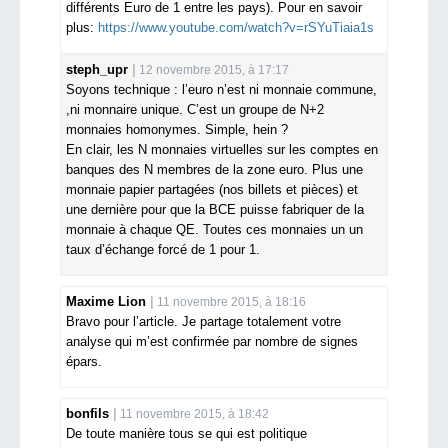
différents Euro de 1 entre les pays). Pour en savoir
plus:
https://www.youtube.com/watch?v=rSYuTiaia1s
steph_upr
12 novembre 2015, à 17:17
Soyons technique : l’euro n’est ni monnaie commune,
,ni monnaire unique. C’est un groupe de N+2
monnaies homonymes. Simple, hein ?
En clair, les N monnaies virtuelles sur les comptes en
banques des N membres de la zone euro. Plus une
monnaie papier partagées (nos billets et pièces) et
une dernière pour que la BCE puisse fabriquer de la
monnaie à chaque QE. Toutes ces monnaies un un
taux d’échange forcé de 1 pour 1.
Maxime Lion
11 novembre 2015, à 18:16
Bravo pour l’article. Je partage totalement votre
analyse qui m’est confirmée par nombre de signes
épars.
bonfils
11 novembre 2015, à 18:42
De toute manière tous se qui est politique