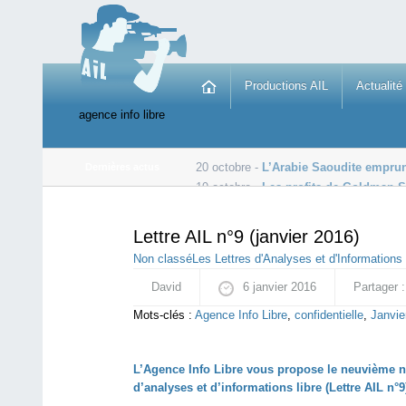
Productions AIL
Actualité
agence info libre
20 octobre -
L’Arabie Saoudite emprunt
Dernières actus
19 octobre -
Les profits de Goldman S
19 octobre -
ISF: L’État rembourse plus d’un milliard d’
Lettre AIL n°9 (janvier 2016)
Non classé
Les Lettres d'Analyses et d'Informations 
David
6 janvier 2016
Partager :
Mots-clés :
Agence Info Libre
,
confidentielle
,
Janvie
L’Agence Info Libre vous propose le neuvième num
d’analyses et d’informations libre (Lettre AIL n°9