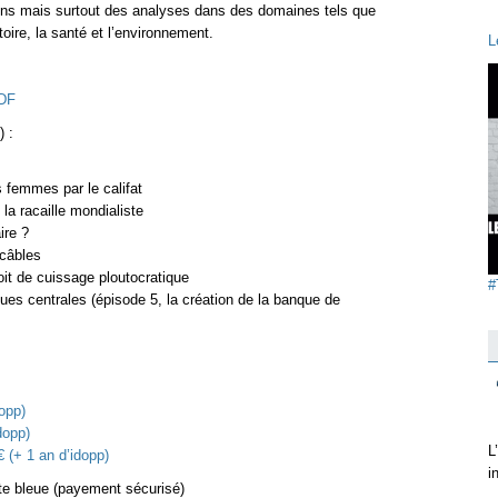
ns mais surtout des analyses dans des domaines tels que
stoire, la santé et l’environnement.
L
PDF
) :
 femmes par le califat
 la racaille mondialiste
ire ?
 câbles
oit de cuissage ploutocratique
#
ques centrales (épisode 5, la création de la banque de
opp)
dopp)
L
 (+ 1 an d’idopp)
i
rte bleue (payement sécurisé)