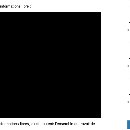
informations libre :
L
i
L
i
L
i
nformations libres, c’est soutenir l’ensemble du travail de