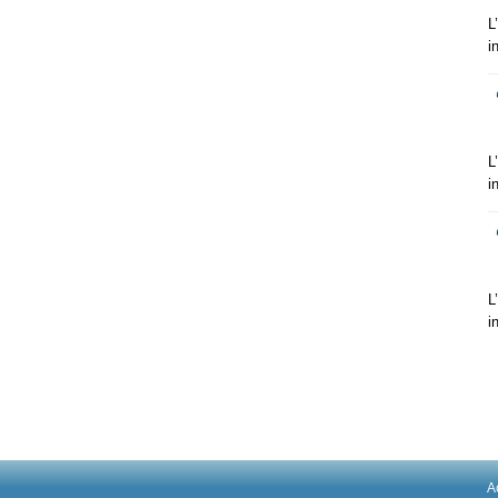
L
i
L
i
L
i
A