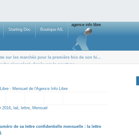
agence info libre
Starting Doc
Boutique AIL
e sur les marchés pour la première fois de son hi...
achs s’envolent, dopés par le courtage
euros aux ultra-ric...
Libre - Mensuel de l'Agence Info Libre
r 2016
,
lail
,
lettre
,
Mensuel
éro de sa lettre confidentielle mensuelle : la lettre
).