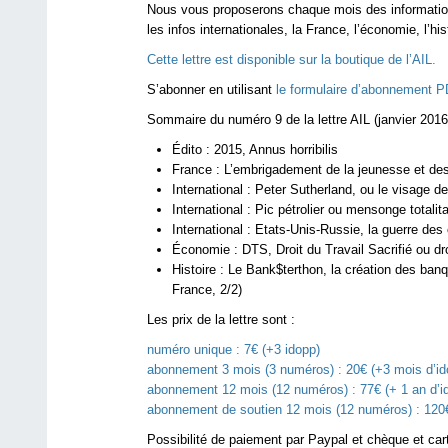
Nous vous proposerons chaque mois des informatio
les infos internationales, la France, l’économie, l’hi
Cette lettre est disponible sur la boutique de l’AIL.
S’abonner en utilisant
le formulaire d’abonnement 
Sommaire du numéro 9 de la lettre AIL (janvier 2016
Édito : 2015, Annus horribilis
France : L’embrigadement de la jeunesse et des
International : Peter Sutherland, ou le visage de
International : Pic pétrolier ou mensonge totalita
International : Etats-Unis-Russie, la guerre des
Économie : DTS, Droit du Travail Sacrifié ou dr
Histoire : Le Bank$terthon, la création des ban
France, 2/2)
Les prix de la lettre sont :
numéro unique : 7€ (+3 idopp)
abonnement 3 mois (3 numéros) : 20€ (+3 mois d’id
abonnement 12 mois (12 numéros) : 77€ (+ 1 an d’i
abonnement de soutien 12 mois (12 numéros) : 120€
Possibilité de paiement par Paypal et chèque et ca