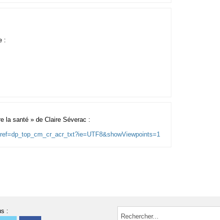
e :
 la santé » de Claire Séverac :
9/ref=dp_top_cm_cr_acr_txt?ie=UTF8&showViewpoints=1
s :