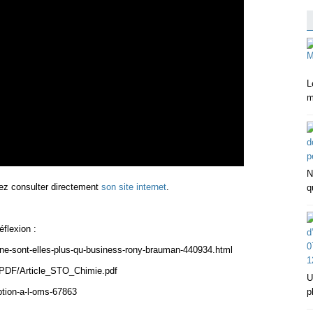
L
m
N
vez consulter directement
son site internet
.
q
éflexion :
s-ne-sont-elles-plus-qu-business-rony-brauman-440934.html
5/PDF/Article_STO_Chimie.pdf
U
uption-a-l-oms-67863
p