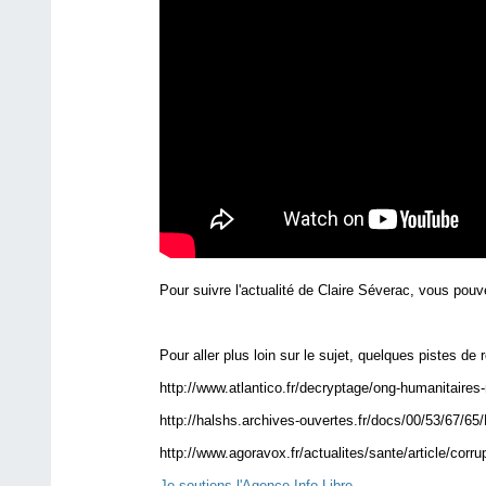
Pour suivre l'actualité de Claire Séverac, vous pou
Pour aller plus loin sur le sujet, quelques pistes de r
http://www.atlantico.fr/decryptage/ong-humanitaire
http://halshs.archives-ouvertes.fr/docs/00/53/67/6
http://www.agoravox.fr/actualites/sante/article/corr
Je soutiens l'Agence Info Libre