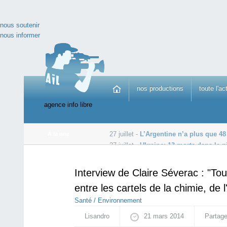
nous soutenir
nous informer
nos productions
toute l'ac
agence info libre
27 juillet -
L’Argentine n’a plus que 48 
À la une
27 juillet -
Ukraine: 13 morts dans le 
27 juillet -
10% des parlementaires exercent une activité
Interview de Claire Séverac : "To
entre les cartels de la chimie, de 
Santé / Environnement
Lisandro
21 mars 2014
Partage