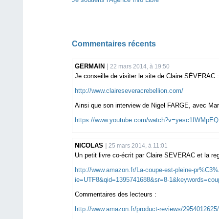
Commentaires récents
GERMAIN
22 mars 2014, à 19:50
Je conseille de visiter le site de Claire SÉVERAC :
http://www.claireseveracrebellion.com/
Ainsi que son interview de Nigel FARGE, avec Ma
https://www.youtube.com/watch?v=yesc1IWMpEQ
NICOLAS
25 mars 2014, à 11:01
Un petit livre co-écrit par Claire SEVERAC et la re
http://www.amazon.fr/La-coupe-est-pleine-pr%C3
ie=UTF8&qid=1395741688&sr=8-1&keywords=coup
Commentaires des lecteurs :
http://www.amazon.fr/product-reviews/295401262