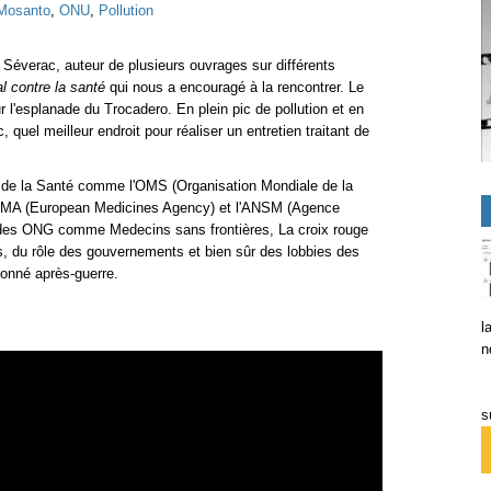
Mosanto
,
ONU
,
Pollution
e Séverac, auteur de plusieurs ouvrages sur différents
 contre la santé
qui nous a encouragé à la rencontrer. Le
 l'esplanade du Trocadero. En plein pic de pollution et en
 quel meilleur endroit pour réaliser un entretien traitant de
ons de la Santé comme l'OMS (Organisation Mondiale de la
l'EMA (European Medicines Agency) et l'ANSM (Agence
 des ONG comme Medecins sans frontières, La croix rouge
, du rôle des gouvernements et bien sûr des lobbies des
ionné après-guerre.
l
n
s