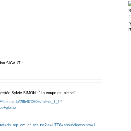
R
2
R
l
rion SIGAUT :
grettée Sylvie SIMON : "La coupe est pleine" :
%A9cieux/dp/2954012625/ref=sr_1_1?
e+pleine
5/ref=dp_top_cm_cr_acr_txt?ie=UTF8&showViewpoints=1