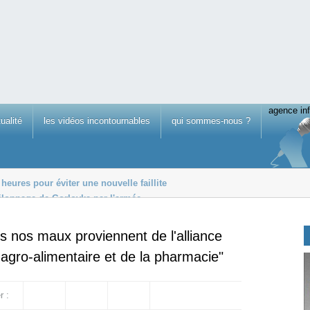
agence inf
tualité
les vidéos incontournables
qui sommes-nous ?
heures pour éviter une nouvelle faillite
pilonnage de Gorlovka par l'armée
 rémunérée dans le secteur privé...
us nos maux proviennent de l'alliance
l'agro-alimentaire et de la pharmacie"
r :