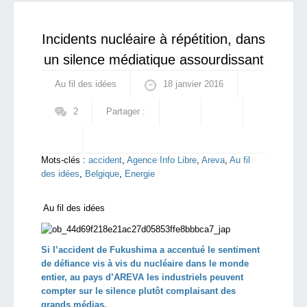
l’amplification de l’immigration de masse et la
Starting Doc
mort ...
Incidents nucléaire à répétition, dans
un silence médiatique assourdissant
Au fil des idées
18 janvier 2016
2
Partager :
Mots-clés :
accident
,
Agence Info Libre
,
Areva
,
Au fil
des idées
,
Belgique
,
Energie
Au fil des idées
Si l’accident de Fukushima a accentué le sentiment
de défiance vis à vis du nucléaire dans le monde
entier, au pays d’AREVA les industriels peuvent
compter sur le silence plutôt complaisant des
grands médias.