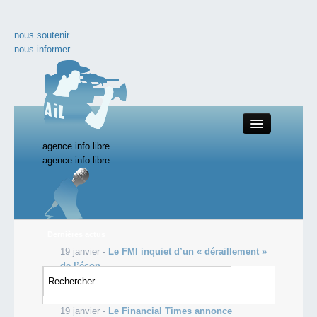
nous soutenir
nous informer
agence info libre
Close
agence info libre
Productions AIL
Dernières actus
19 janvier -
Le FMI inquiet d’un « déraillement »
Actualité
de l’écon...
19 janvier -
Accueil des réfugiés : Schäuble
nos documentaires
propose une taxe européenne sur l’essence...
19 janvier -
Le Financial Times annonce