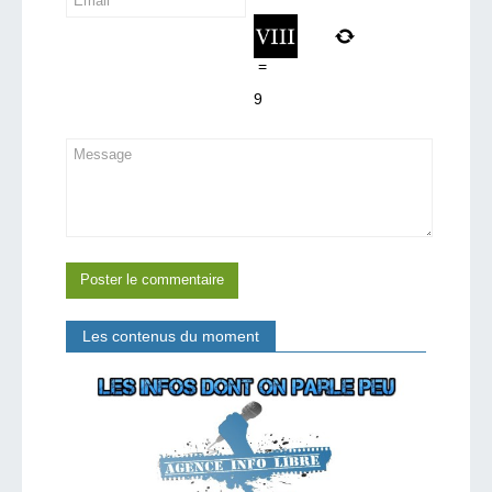
=
9
Les contenus du moment