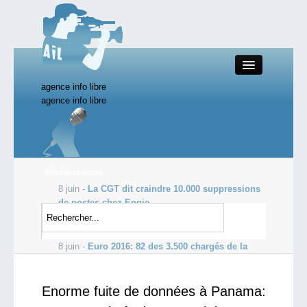
agence info libre
Close
agence info libre
Productions AIL
Dernières actus
8 juin -
La CGT dit craindre 10.000 suppressions
Actualité
de postes chez Engie
8 juin -
Affaire Boulin : des témoignages
Starting Doc
accréditent la thèse de l’assassinat
8 juin -
Euro 2016: 82 des 3.500 chargés de la
sécurité sont fichés S
Boutique AIL
Enorme fuite de données à Panama:
Forum AIL