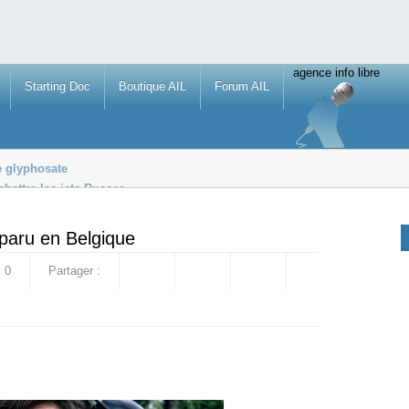
agence info libre
Starting Doc
Boutique AIL
Forum AIL
e glyphosate
battre les jets Russes
arlement européen
paru en Belgique
0
Partager :