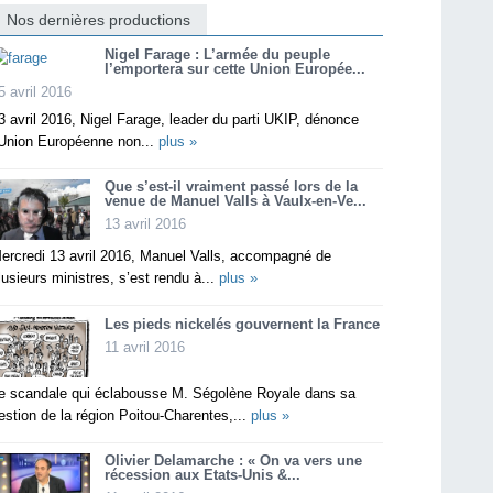
Nos dernières productions
Nigel Farage : L’armée du peuple
l’emportera sur cette Union Europée...
5 avril 2016
3 avril 2016, Nigel Farage, leader du parti UKIP, dénonce
’Union Européenne non...
plus »
Que s’est-il vraiment passé lors de la
venue de Manuel Valls à Vaulx-en-Ve...
13 avril 2016
ercredi 13 avril 2016, Manuel Valls, accompagné de
lusieurs ministres, s’est rendu à...
plus »
Les pieds nickelés gouvernent la France
11 avril 2016
e scandale qui éclabousse M. Ségolène Royale dans sa
estion de la région Poitou-Charentes,...
plus »
Olivier Delamarche : « On va vers une
récession aux Etats-Unis &...