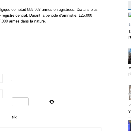
Belgique comptait 889.937 armes enregistrées. Dix ans plus
 registre central. Durant la période d’amnistie, 125.000
17.000 armes dans la nature.
1
1
l
M
p
1
+
L
=
g
six