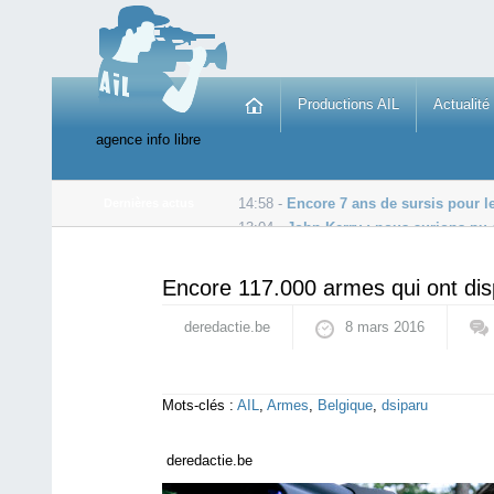
Productions AIL
Actualité
agence info libre
14:58 -
Encore 7 ans de sursis pour l
Dernières actus
13:04 -
John Kerry : nous aurions pu a
10:37 -
Secret des affaires : la directive adoptée au P
Encore 117.000 armes qui ont dis
deredactie.be
8 mars 2016
Mots-clés :
AIL
,
Armes
,
Belgique
,
dsiparu
deredactie.be