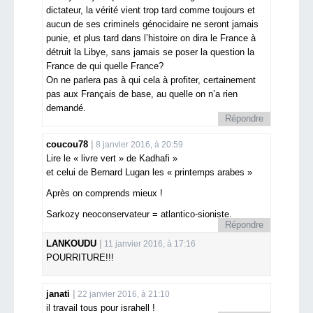
dictateur, la vérité vient trop tard comme toujours et
aucun de ses criminels génocidaire ne seront jamais
punie, et plus tard dans l’histoire on dira le France à
détruit la Libye, sans jamais se poser la question la
France de qui quelle France?
On ne parlera pas à qui cela à profiter, certainement
pas aux Français de base, au quelle on n’a rien
demandé.
Répondre
coucou78
8 janvier 2016, à 20:59
Lire le « livre vert » de Kadhafi »
et celui de Bernard Lugan les « printemps arabes »
Après on comprends mieux !
Sarkozy neoconservateur = atlantico-sioniste.
Répondre
LANKOUDU
11 janvier 2016, à 17:16
POURRITURE!!!
janati
22 janvier 2016, à 21:10
il travail tous pour israhell !