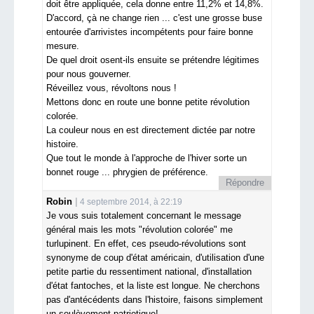
doit être appliquée, cela donne entre 11,2% et 14,8%.
D'accord, çà ne change rien ... c'est une grosse buse
entourée d'arrivistes incompétents pour faire bonne
mesure.
De quel droit osent-ils ensuite se prétendre légitimes
pour nous gouverner.
Réveillez vous, révoltons nous !
Mettons donc en route une bonne petite révolution
colorée.
La couleur nous en est directement dictée par notre
histoire.
Que tout le monde à l'approche de l'hiver sorte un
bonnet rouge ... phrygien de préférence.
Répondre
Robin
4 septembre 2014, à 22:19
Je vous suis totalement concernant le message
général mais les mots "révolution colorée" me
turlupinent. En effet, ces pseudo-révolutions sont
synonyme de coup d'état américain, d'utilisation d'une
petite partie du ressentiment national, d'installation
d'état fantoches, et la liste est longue. Ne cherchons
pas d'antécédents dans l'histoire, faisons simplement
un soulèvement patriotique!