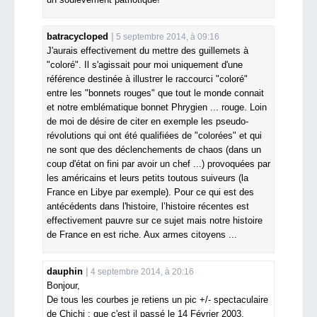
batracycloped
5 septembre 2014, à 09:16
J'aurais effectivement du mettre des guillemets à
"coloré". Il s'agissait pour moi uniquement d'une
référence destinée à illustrer le raccourci "coloré"
entre les "bonnets rouges" que tout le monde connait
et notre emblématique bonnet Phrygien ... rouge. Loin
de moi de désire de citer en exemple les pseudo-
révolutions qui ont été qualifiées de "colorées" et qui
ne sont que des déclenchements de chaos (dans un
coup d'état on fini par avoir un chef ...) provoquées par
les américains et leurs petits toutous suiveurs (la
France en Libye par exemple). Pour ce qui est des
antécédents dans l'histoire, l’histoire récentes est
effectivement pauvre sur ce sujet mais notre histoire
de France en est riche. Aux armes citoyens ...
dauphin
4 septembre 2014, à 20:16
Bonjour,
De tous les courbes je retiens un pic +/- spectaculaire
de Chichi ; que c'est il passé le 14 Février 2003.