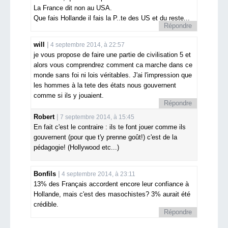
La France dit non au USA.
Que fais Hollande il fais la P..te des US et du reste...
Répondre
will
4 septembre 2014, à 22:57
je vous propose de faire une partie de civilisation 5 et
alors vous comprendrez comment ca marche dans ce
monde sans foi ni lois véritables. J'ai l'impression que
les hommes à la tete des états nous gouvernent
comme si ils y jouaient.
Répondre
Robert
7 septembre 2014, à 15:45
En fait c'est le contraire : ils te font jouer comme ils
gouvernent (pour que t'y prenne goût!) c'est de la
pédagogie! (Hollywood etc...)
Bonfils
4 septembre 2014, à 23:11
13% des Français accordent encore leur confiance à
Hollande, mais c'est des masochistes? 3% aurait été
crédible.
Répondre