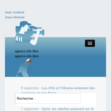
nous soutenir
nous informer
agence info libre
Close
agence info libre
nos productions
À la une
8 septembre -
Les USA et l’Ukraine entament des
toute l'actualité
exercices en mer Noire
7 septembre -
La Russie pourrait construire une
les vidéos incontournables
centrale nucléaire en Algérie
7 septembre -
Syrie: les rebelles avancent sur le