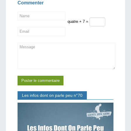
Commenter
quatre + 7 =
Les infos dont on parle peu n°70