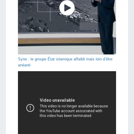
Syrie : le groupe État islamique affaibli mais loin d’être
anéanti