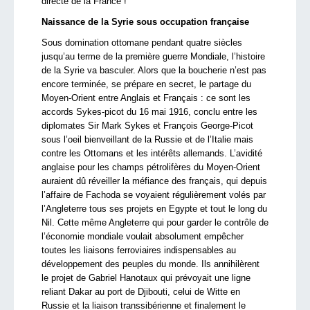
directe de la France !
Naissance de la Syrie sous occupation française
Sous domination ottomane pendant quatre siècles
jusqu’au terme de la première guerre Mondiale, l’histoire
de la Syrie va basculer. Alors que la boucherie n’est pas
encore terminée, se prépare en secret, le partage du
Moyen-Orient entre Anglais et Français : ce sont les
accords Sykes-picot du 16 mai 1916, conclu entre les
diplomates Sir Mark Sykes et François George-Picot
sous l’oeil bienveillant de la Russie et de l’Italie mais
contre les Ottomans et les intérêts allemands. L’avidité
anglaise pour les champs pétrolifères du Moyen-Orient
auraient dû réveiller la méfiance des français, qui depuis
l’affaire de Fachoda se voyaient régulièrement volés par
l’Angleterre tous ses projets en Egypte et tout le long du
Nil. Cette même Angleterre qui pour garder le contrôle de
l’économie mondiale voulait absolument empêcher
toutes les liaisons ferroviaires indispensables au
développement des peuples du monde. Ils annihilèrent
le projet de Gabriel Hanotaux qui prévoyait une ligne
reliant Dakar au port de Djibouti, celui de Witte en
Russie et la liaison transsibérienne et finalement le