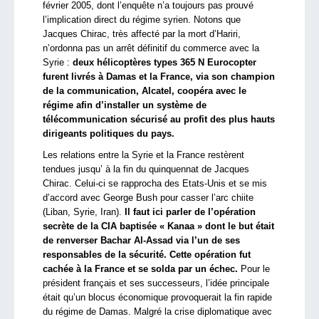
février 2005, dont l’enquête n’a toujours pas prouvé
l’implication direct du régime syrien. Notons que
Jacques Chirac, très affecté par la mort d’Hariri,
n’ordonna pas un arrêt définitif du commerce avec la
Syrie :
deux hélicoptères types 365 N Eurocopter
furent livrés à Damas et la France, via son champion
de la communication, Alcatel, coopéra avec le
régime afin d’installer un système de
télécommunication sécurisé au profit des plus hauts
dirigeants politiques du pays.
Les relations entre la Syrie et la France restèrent
tendues jusqu’ à la fin du quinquennat de Jacques
Chirac. Celui-ci se rapprocha des Etats-Unis et se mis
d’accord avec George Bush pour casser l’arc chiite
(Liban, Syrie, Iran).
Il faut ici parler de l’opération
secrète de la CIA baptisée « Kanaa » dont le but était
de renverser Bachar Al-Assad via l’un de ses
responsables de la sécurité. Cette opération fut
cachée à la France et se solda par un échec.
Pour le
président français et ses successeurs, l’idée principale
était qu’un blocus économique provoquerait la fin rapide
du régime de Damas. Malgré la crise diplomatique avec