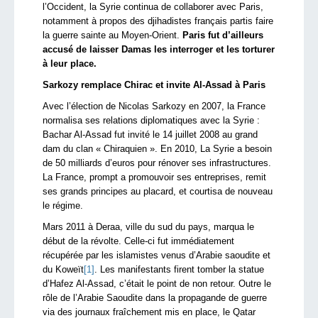
l’Occident, la Syrie continua de collaborer avec Paris,
notamment à propos des djihadistes français partis faire
la guerre sainte au Moyen-Orient.
Paris fut d’ailleurs
accusé de laisser Damas les interroger et les torturer
à leur place.
Sarkozy remplace Chirac et invite Al-Assad à Paris
Avec l’élection de Nicolas Sarkozy en 2007, la France
normalisa ses relations diplomatiques avec la Syrie :
Bachar Al-Assad fut invité le 14 juillet 2008 au grand
dam du clan « Chiraquien ». En 2010, La Syrie a besoin
de 50 milliards d’euros pour rénover ses infrastructures.
La France, prompt a promouvoir ses entreprises, remit
ses grands principes au placard, et courtisa de nouveau
le régime.
Mars 2011 à Deraa, ville du sud du pays, marqua le
début de la révolte. Celle-ci fut immédiatement
récupérée par les islamistes venus d’Arabie saoudite et
du Koweït
[1]
. Les manifestants firent tomber la statue
d’Hafez Al-Assad, c’était le point de non retour. Outre le
rôle de l’Arabie Saoudite dans la propagande de guerre
via des journaux fraîchement mis en place, le Qatar