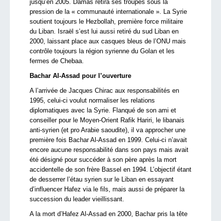
jusqu’en 2005. Damas retira ses troupes sous la
pression de la « communauté internationale ». La Syrie
soutient toujours le Hezbollah, première force militaire
du Liban. Israël s’est lui aussi retiré du sud Liban en
2000, laissant place aux casques bleus de l’ONU mais
contrôle toujours la région syrienne du Golan et les
fermes de Chebaa.
Bachar Al-Assad pour l’ouverture
A l’arrivée de Jacques Chirac aux responsabilités en
1995, celui-ci voulut normaliser les relations
diplomatiques avec la Syrie. Flanqué de son ami et
conseiller pour le Moyen-Orient Rafik Hariri, le libanais
anti-syrien (et pro Arabie saoudite), il va approcher une
première fois Bachar Al-Assad en 1999. Celui-ci n’avait
encore aucune responsabilité dans son pays mais avait
été désigné pour succéder à son père après la mort
accidentelle de son frère Bassel en 1994. L’objectif étant
de desserrer l’étau syrien sur le Liban en essayant
d’influencer Hafez via le fils, mais aussi de préparer la
succession du leader vieillissant.
A la mort d’Hafez Al-Assad en 2000, Bachar pris la tête