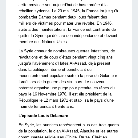
cette province sert aujourd’hui de base arrière à la
rébellion syrienne. Le 29 mai 1945, la France ira jusqu’à
bombarder Damas pendant deux jours faisant des
milliers de victimes pour mater une révolte. En 1946,
suite à des manifestations, la France est contrainte de
quitter la Syrie qui déclare son indépendance et devient
membre des Nations Unies.
La Syrie
connut
de nombreuses guerres intestines, de
révolutions et de coup d’états pendant vingt cinq ans
jusqu’à l’avènement d’Hafez Al-Assad, déjà présent
dans la politique interne et bénéficiant du
mécontentement populaire suite à la prise du Golan par
Israël lors de la guerre des six jours. Le nouveau
potentat organisa une purge pour prendre les rênes du
pays le 16 Novembre 1970. Il est élu président de la
République le 12 mars 1971 et stabilisa le pays d’une
main de fer pendant trente ans.
L’épisode Louis Delamare
En Syrie, les sunnites représentent plus des trois-quarts
de la population, le clan Al-Assad, Alaouite et les autres
communautés religieuses (Chiite, Druze, Chrétien,