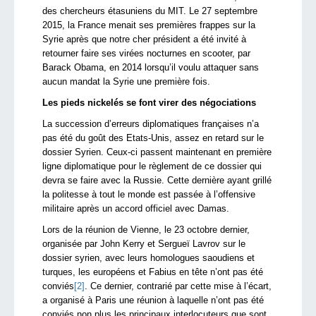
des chercheurs étasuniens du MIT. Le 27 septembre
2015, la France menait ses premières frappes sur la
Syrie après que notre cher président a été invité à
retourner faire ses virées nocturnes en scooter, par
Barack Obama, en 2014 lorsqu’il voulu attaquer sans
aucun mandat la Syrie une première fois.
Les pieds nickelés se font virer des négociations
La succession d’erreurs diplomatiques françaises n’a
pas été du goût des Etats-Unis, assez en retard sur le
dossier Syrien. Ceux-ci passent maintenant en première
ligne diplomatique pour le règlement de ce dossier qui
devra se faire avec la Russie. Cette dernière ayant grillé
la politesse à tout le monde est passée à l’offensive
militaire après un accord officiel avec Damas.
Lors de la réunion de Vienne, le 23 octobre dernier,
organisée par John Kerry et Sergueï Lavrov sur le
dossier syrien, avec leurs homologues saoudiens et
turques, les européens et Fabius en tête n’ont pas été
conviés
[2]
. Ce dernier, contrarié par cette mise à l’écart,
a organisé à Paris une réunion à laquelle n’ont pas été
conviés non plus les principaux interlocuteurs que sont