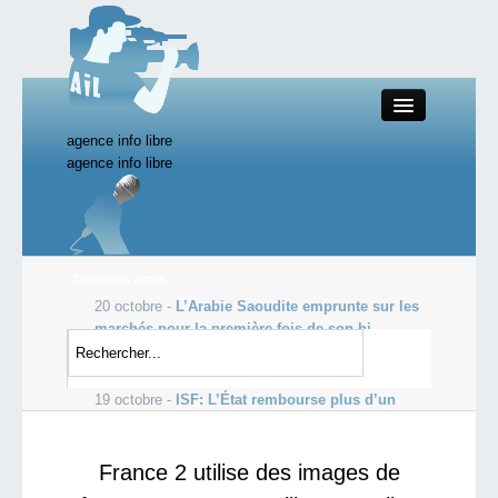
agence info libre
Close
agence info libre
Productions AIL
Dernières actus
20 octobre -
L’Arabie Saoudite emprunte sur les
Actualité
marchés pour la première fois de son hi...
19 octobre -
Les profits de Goldman Sachs
Starting Doc
s’envolent, dopés par le courtage
19 octobre -
ISF: L’État rembourse plus d’un
milliard d’euros aux ultra-ric...
Boutique AIL
France 2 utilise des images de