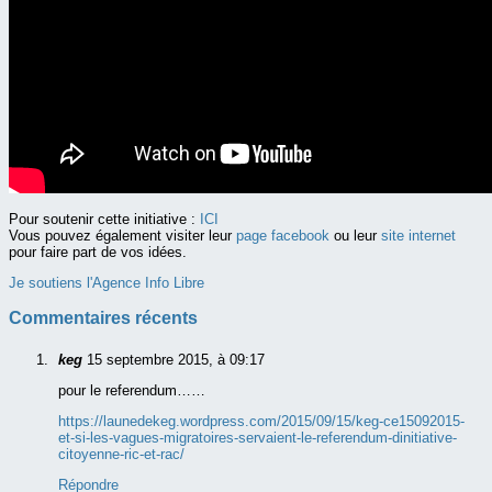
Pour soutenir cette initiative :
ICI
Vous pouvez également visiter leur
page facebook
ou leur
site internet
pour faire part de vos idées.
Je soutiens l'Agence Info Libre
Commentaires récents
keg
15 septembre 2015, à 09:17
pour le referendum……
https://launedekeg.wordpress.com/2015/09/15/keg-ce15092015-
et-si-les-vagues-migratoires-servaient-le-referendum-dinitiative-
citoyenne-ric-et-rac/
Répondre