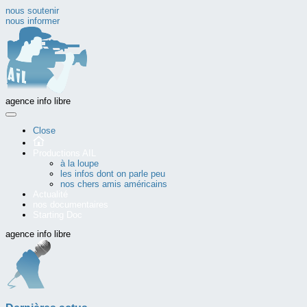
nous soutenir
nous informer
agence info libre
Close
Productions AIL
à la loupe
les infos dont on parle peu
nos chers amis américains
Actualité
nos documentaires
Starting Doc
agence info libre