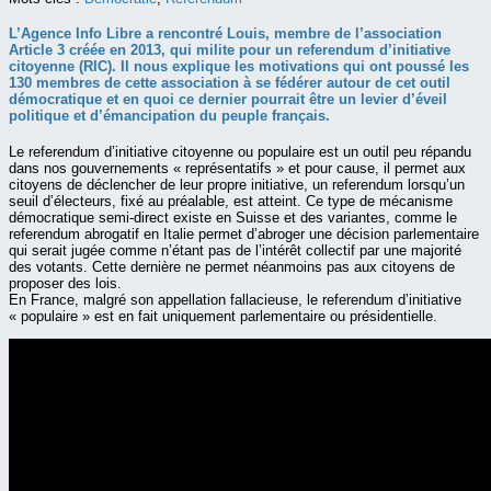
L’Agence Info Libre a rencontré Louis, membre de l’association
Article 3
créée en 2013, qui milite pour un referendum d’initiative
citoyenne (RIC). Il nous explique les motivations qui ont poussé les
130 membres de cette association à se fédérer autour de cet outil
démocratique et en quoi ce dernier pourrait être un levier d’éveil
politique et d’émancipation du peuple français.
Le referendum d’initiative citoyenne ou populaire est un outil peu répandu
dans nos gouvernements « représentatifs » et pour cause, il permet aux
citoyens de déclencher de leur propre initiative, un referendum lorsqu’un
seuil d’électeurs, fixé au préalable, est atteint. Ce type de mécanisme
démocratique semi-direct existe en Suisse et des variantes, comme le
referendum abrogatif en Italie permet d’abroger une décision parlementaire
qui serait jugée comme n’étant pas de l’intérêt collectif par une majorité
des votants. Cette dernière ne permet néanmoins pas aux citoyens de
proposer des lois.
En France, malgré son appellation fallacieuse, le referendum d’initiative
« populaire » est en fait uniquement parlementaire ou présidentielle.