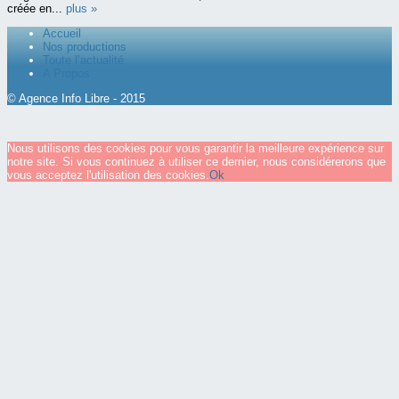
créée en...
plus »
Accueil
Nos productions
Toute l’actualité
A Propos
© Agence Info Libre - 2015
Nous utilisons des cookies pour vous garantir la meilleure expérience sur
notre site. Si vous continuez à utiliser ce dernier, nous considérerons que
vous acceptez l'utilisation des cookies.
Ok