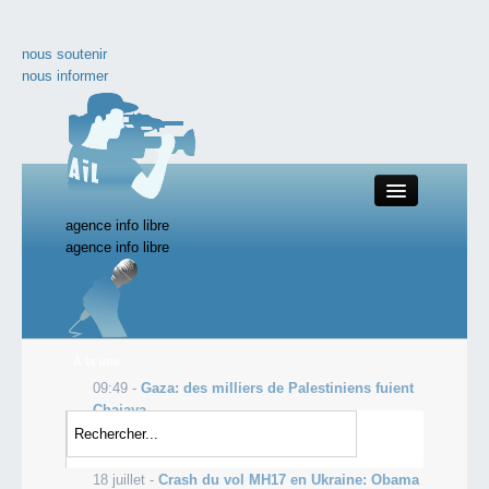
nous soutenir
nous informer
agence info libre
Close
agence info libre
nos productions
À la une
09:49 -
Gaza: des milliers de Palestiniens fuient
toute l'actualité
Chajaya
19 juillet -
l'Ukraine dévoile des enregistrements
les vidéos incontournables
qui accablent les rebelles pro-russes...ou...
18 juillet -
Crash du vol MH17 en Ukraine: Obama