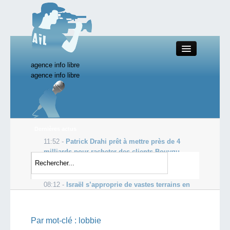
agence info libre
Close
agence info libre
Productions AIL
Dernières actus
11:52 -
Patrick Drahi prêt à mettre près de 4
Actualité
milliards pour racheter des clients Bouygu...
10:46 -
Un groupe radical kurde proche du PKK
Starting Doc
revendique l’attentat d’Ankara
08:12 -
Israël s’approprie de vastes terrains en
Cisjordanie occupée
Boutique AIL
Par mot-clé :
lobbie
Forum AIL