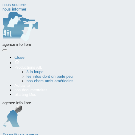
nous soutenir
nous informer
agence info libre
Close
Productions AIL
à la loupe
les infos dont on parle peu
nos chers amis américains
Actualité
nos documentaires
Starting Doc
agence info libre