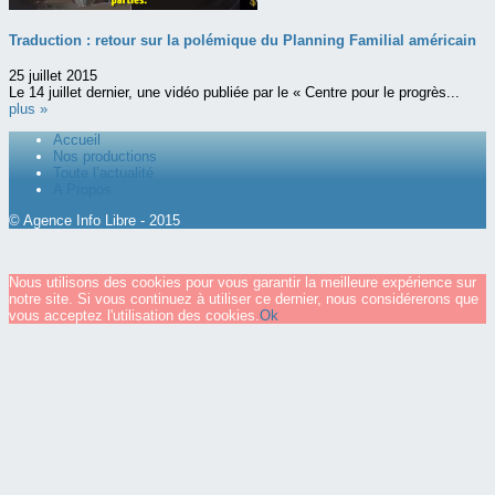
Traduction : retour sur la polémique du Planning Familial américain
25 juillet 2015
Le 14 juillet dernier, une vidéo publiée par le « Centre pour le progrès...
plus »
Accueil
Nos productions
Toute l’actualité
A Propos
© Agence Info Libre - 2015
Nous utilisons des cookies pour vous garantir la meilleure expérience sur
notre site. Si vous continuez à utiliser ce dernier, nous considérerons que
vous acceptez l'utilisation des cookies.
Ok