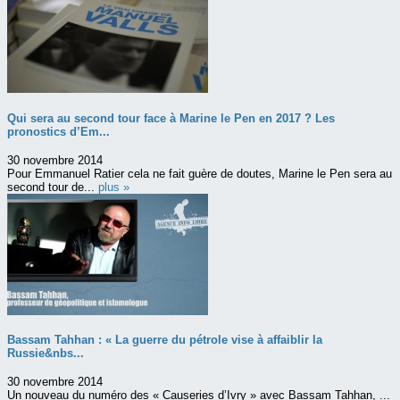
Qui sera au second tour face à Marine le Pen en 2017 ? Les
pronostics d’Em...
30 novembre 2014
Pour Emmanuel Ratier cela ne fait guère de doutes, Marine le Pen sera au
second tour de...
plus »
Bassam Tahhan : « La guerre du pétrole vise à affaiblir la
Russie&nbs...
30 novembre 2014
Un nouveau du numéro des « Causeries d’Ivry » avec Bassam Tahhan, ...