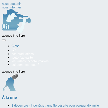
nous soutenir
nous informer
agence info libre
Close
nos productions
toute l’actualité
les vidéos incontournables
qui sommes-nous ?
agence info libre
À la une
1 décembre -
Indonésie : une île déserte pour parquer dix mille