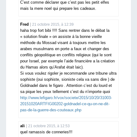
C’est comme déclarer que c’est pas les petit elfes
mais la mere noel qui prepare les cadeaux.
Fred
21 octobre 2015, à 12:39
haha trop fort bibi !!!! Sans rentrer dans le débat la
« solution finale » on assiste á la bonne vieille
méthode du Mossad visant á toujours mettre les
arabes musulmans en porte a faux et changer des
conflits géopolitique en conflits religieux (qui le sont
pour Israel, par exemple l’aide financière a la création
du Hamas alors qu’Arafat était laic).
Si vous voulez rigoler je recommande une tribune ultra
sophiste (oui sophiste, sioniste cela va sans dire ) de
Goldnadel dans le figaro . Attention c’est du lourd et
sa pique les yeux tellement c’est du n’importe quoi
http://www.lefigaro.fr/vox/societe/2015/10/20/31003-
20151020ARTFIG00202-goldnadel-ce-qu-on-ne-dit-
pas-de-la-guerre-des-couteaux.php
ali
21 octobre 2015, à 12:53
quel ramassis de conneries!!!