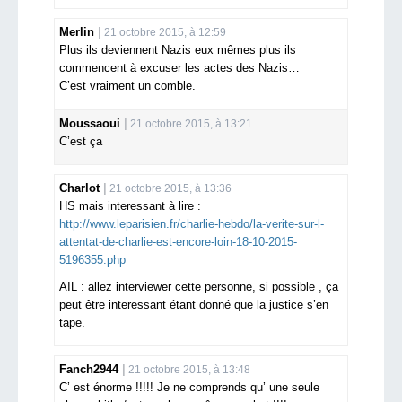
Merlin
21 octobre 2015, à 12:59
Plus ils deviennent Nazis eux mêmes plus ils
commencent à excuser les actes des Nazis…
C’est vraiment un comble.
Moussaoui
21 octobre 2015, à 13:21
C’est ça
Charlot
21 octobre 2015, à 13:36
HS mais interessant à lire :
http://www.leparisien.fr/charlie-hebdo/la-verite-sur-l-
attentat-de-charlie-est-encore-loin-18-10-2015-
5196355.php
AIL : allez interviewer cette personne, si possible , ça
peut être interessant étant donné que la justice s’en
tape.
Fanch2944
21 octobre 2015, à 13:48
C’ est énorme !!!!! Je ne comprends qu’ une seule