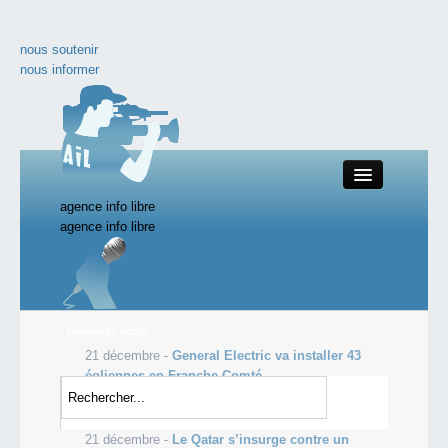
nous soutenir
nous informer
agence info libre
Close
agence info libre
Productions AIL
Dernières actus
21 décembre -
General Electric va installer 43
Actualité
éoliennes en Franche-Comté
21 décembre -
La SNCF va acquérir des
nos documentaires
détecteurs d’explosifs
21 décembre -
Le Qatar s’insurge contre un