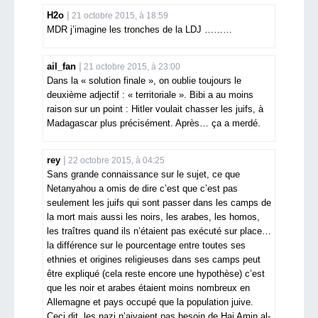
H2o
21 octobre 2015, à 18:59
MDR j’imagine les tronches de la LDJ ………
ail_fan
21 octobre 2015, à 23:00
Dans la « solution finale », on oublie toujours le
deuxième adjectif : « territoriale ». Bibi a au moins
raison sur un point : Hitler voulait chasser les juifs, à
Madagascar plus précisément. Après… ça a merdé.
rey
22 octobre 2015, à 04:25
Sans grande connaissance sur le sujet, ce que
Netanyahou a omis de dire c’est que c’est pas
seulement les juifs qui sont passer dans les camps de
la mort mais aussi les noirs, les arabes, les homos,
les traîtres quand ils n’étaient pas exécuté sur place…
la différence sur le pourcentage entre toutes ses
ethnies et origines religieuses dans ses camps peut
être expliqué (cela reste encore une hypothèse) c’est
que les noir et arabes étaient moins nombreux en
Allemagne et pays occupé que la population juive.
Ceci dit, les nazi n’aivaient pas besoin de Haj Amin al-