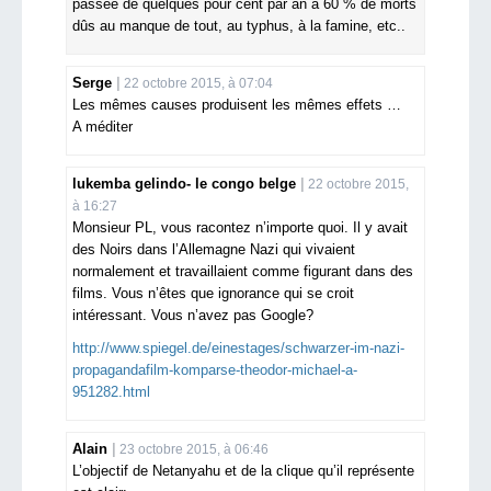
passée de quelques pour cent par an à 60 % de morts
dûs au manque de tout, au typhus, à la famine, etc..
Serge
22 octobre 2015, à 07:04
Les mêmes causes produisent les mêmes effets …
A méditer
lukemba gelindo- le congo belge
22 octobre 2015,
à 16:27
Monsieur PL, vous racontez n’importe quoi. Il y avait
des Noirs dans l’Allemagne Nazi qui vivaient
normalement et travaillaient comme figurant dans des
films. Vous n’êtes que ignorance qui se croit
intéressant. Vous n’avez pas Google?
http://www.spiegel.de/einestages/schwarzer-im-nazi-
propagandafilm-komparse-theodor-michael-a-
951282.html
Alain
23 octobre 2015, à 06:46
L’objectif de Netanyahu et de la clique qu’il représente