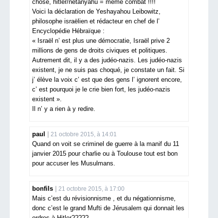
chose, hitler/netanyahu = même combat !!!!
Voici la déclaration de Yeshayahou Leibowitz,
philosophe israëlien et rédacteur en chef de l’
Encyclopédie Hébraïque :
« Israël n’ est plus une démocratie, Israël prive 2
millions de gens de droits civiques et politiques.
Autrement dit, il y a des judéo-nazis. Les judéo-nazis
existent, je ne suis pas choqué, je constate un fait. Si
j’ élève la voix c’ est que des gens l’ ignorent encore,
c’ est pourquoi je le crie bien fort, les judéo-nazis
existent ».
Il n’ y a rien à y redire.
paul
21 octobre 2015, à 14:01
Quand on voit se criminel de guerre à la manif du 11
janvier 2015 pour charlie ou à Toulouse tout est bon
pour accuser les Musulmans.
bonfils
21 octobre 2015, à 17:00
Mais c’est du révisionnisme , et du négationnisme,
donc c’est le grand Mufti de Jérusalem qui donnait les
ordres à Hitler?????