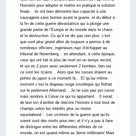
Husseini pour adopter et mettre en pratique la solution
finale… ils ont bien démontré leur capacité à une
sauvagerie sans bornes avant la guerre, et du début à
la fin de cette guerre dévastatrice qui à plonge une
grande partie de l’Europe et du monde dans le chaos
et la destruction. Ce qu’il ne dis pas non plus, c’est
que sont plus grand allier de toujours a permis à de
nombreux officiers, ingénieurs nazi d’échapper au
tribunal de Nuremberg… en attendant, à cette époque,
ceux qui ont fait le plus de mort en un temps record,
et oui en 2 jours avec seulement 2 bombes, ben oui
ce sont les ricains… Alors que les russes étaient au
portes du japon à ce moment là… Et qu’au même
moment c’est le drapeau rouge soviétique qui flottait
sur le parlement Allemand… Je ne suis pas pro russe
mais rendons à César ce qui lui appartient… Il serait
de bon ton d’arrêter de réécrire l’histoire à tout bout de
champs selon les intérêts plus ou moins
nauséabond… Les victimes de la guerre quel qu’ils
soient sont des morts pour rien, et il n’y a pas à faire
de distinguo entre les différentes ethnies de ce
monde, on est quand même au 3eme millénaire! Mais