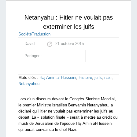
rapport affirmant que 7.000 ouvriers vont mou
Starting Doc
Netanyahu : Hitler ne voulait pas
exterminer les juifs
Société
Traduction
David
21 octobre 2015
Partager :
Mots-clés :
Haj Amin al-Husseini
,
Histoire
,
juifs
,
nazi
,
Netanyahou
Lors d’un discours devant le Congrès Sioniste Mondial,
le premier Ministre israélien Benyamin Netanyahou, a
déclaré qu’Hitler ne voulait pas exterminer les juifs au
départ. La « solution finale » serait à mettre au crédit du
musfi de Jérusalem de l’époque Haj Amin al-Husseini
qui aurait convaincu le chef Nazi.