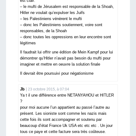
est clair:
– le mufti de Jérusalem est responsable de la Shoah,
Hitler ne voulait qu’expulser les Juifs
– les Palestiniens vénèrent le mufti
– donc les Palestiniens soutiennent, voire sont
responsables, de la Shoah
– donc toutes les oppressions en leur encontre sont
légitimes
Il faudrait lui offrir une édition de Mein Kampf pour lui
démontrer qu’Hitler n’avait pas besoin du mufti pour
imaginer et mettre en oeuvre la solution finale
Il devrait être poursuivi pour négationisme
Jb
23 octobre 2015, à 07:04
Ya t il une différence entre NETANYAHOU et HITLER
?
pour moi aucune l’un appartient au passé l’autre au
présent. Les sioniste sont comme les nazis mais
cette fois ils sont accompagner et soutenu par
beaucoup d’état France Uk USA etc etc etc . Un jour
tous ce paye et cette facture sera très coûteuse.