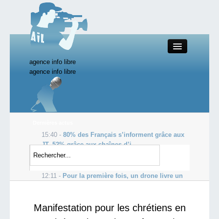
agence info libre
Close
agence info libre
Productions AIL
Dernières actus
15:40 -
80% des Français s’informent grâce aux
Actualité
JT, 52% grâce aux chaînes d’i...
14:45 -
Netanyahu défend la « moralité » de
Starting Doc
l’armée après la...
12:11 -
Pour la première fois, un drone livre un
paquet dans une zone résidentielle
Boutique AIL
Manifestation pour les chrétiens en
Forum AIL