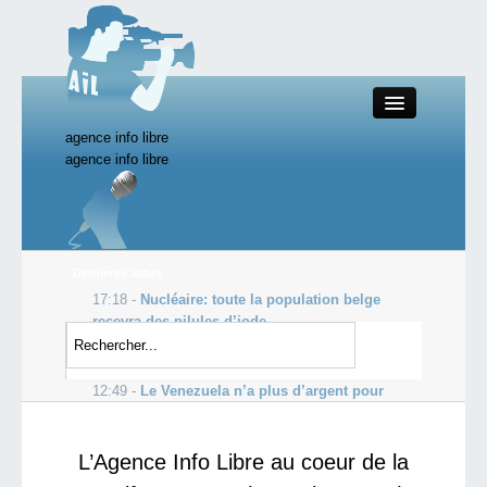
agence info libre
Close
agence info libre
Productions AIL
Dernières actus
17:18 -
Nucléaire: toute la population belge
Actualité
recevra des pilules d’iode
15:23 -
PICQUIGNY (80) Malaises à l’école après
Starting Doc
un épandage de pesticides
12:49 -
Le Venezuela n’a plus d’argent pour
acheter… son argent
Boutique AIL
L’Agence Info Libre au coeur de la
Forum AIL