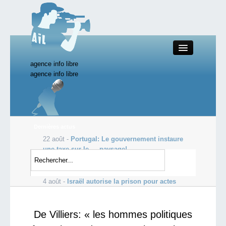
agence info libre
Close
agence info libre
Productions AIL
Dernières actus
22 août -
Portugal: Le gouvernement instaure
Actualité
une taxe sur le … paysage!
4 août -
Ce lundi, l’humanité aura épuisé toutes
Starting Doc
les ressources disponibles sur un an....
4 août -
Israël autorise la prison pour actes
« terroristes » à par...
Boutique AIL
De Villiers: « les hommes politiques