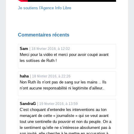
Je soutiens l'Agence Info Libre
Commentaires récents
Sam
18 février 2016, à 12:02
Merci pour la vidéo et merci pour avoir coupé avant
les sottises de Ruth !
haha
18 février 2016, à 22:26
Non Ruth ils n’ont pas de sang sur les mains .. Ils
n’ont aucune responsabilité ni legitimite d’ailleur..
SandraG
19 février 2016, à 13:59
C’est choquant d’entendre les interventions au ton
menaçant de cette « journaliste » qui se veut avant
tout une sentinelle du pouvoir et non du peuple. On a
le sentiment qu’elle ne s’intéresse absolument pas à
son invité, elle cherche à le mettre en accusation à