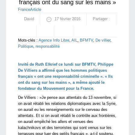
français ont du sang sur les mains »
France
Article
David
17 février 2016
Partager :
Mots-clés :
Agence Info Libre
,
AIL
,
BFMTV
,
De villier
,
Politique
,
responsabilité
Invité de Ruth Elkrief ce lundi sur BFMTV, Philippe
De Villiers a affirmé que les hommes politiques
français « ont une responsabilité criminelle ». « Ils
ont du sang sur les mains », a même ajouté le
fondateur du Mouvement pour la France.
De Villiers : »Je pense aux attentats du 13 novembre, si
on avait rétabli les relations diplomatiques avec la Syrie,
on aurait eu les renseignements sur le cerveau des
attentats. Et si on avait rétabli le contrôle aux frontières,
on aurait empêché les allers et venues des
kalachnikovs et des terroristes qui sont venus sur les
terrasses pour tuer des petits français », a-t-il soutenu.