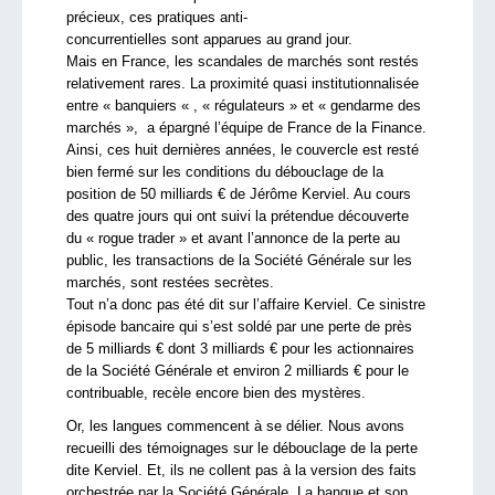
précieux, ces pratiques anti-
concurrentielles sont apparues au grand jour.
Mais en France, les scandales de marchés sont restés
relativement rares. La proximité quasi institutionnalisée
entre « banquiers « , « régulateurs » et « gendarme des
marchés », a épargné l’équipe de France de la Finance.
Ainsi, ces huit dernières années, le couvercle est resté
bien fermé sur les conditions du débouclage de la
position de 50 milliards € de Jérôme Kerviel. Au cours
des quatre jours qui ont suivi la prétendue découverte
du « rogue trader » et avant l’annonce de la perte au
public, les transactions de la Société Générale sur les
marchés, sont restées secrètes.
Tout n’a donc pas été dit sur l’affaire Kerviel. Ce sinistre
épisode bancaire qui s’est soldé par une perte de près
de 5 milliards € dont 3 milliards € pour les actionnaires
de la Société Générale et environ 2 milliards € pour le
contribuable, recèle encore bien des mystères.
Or, les langues commencent à se délier. Nous avons
recueilli des témoignages sur le débouclage de la perte
dite Kerviel. Et, ils ne collent pas à la version des faits
orchestrée par la Société Générale. La banque et son