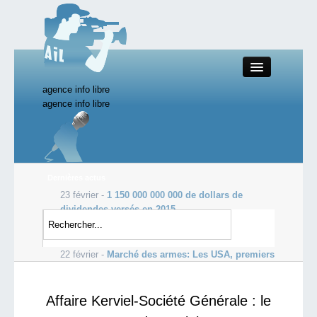
agence info libre
Close
agence info libre
Productions AIL
Dernières actus
23 février -
1 150 000 000 000 de dollars de
Actualité
dividendes versés en 2015
23 février -
La fracassante démission d’un haut
Starting Doc
cadre du ministère de la Santé
22 février -
Marché des armes: Les USA, premiers
vendeurs au monde
Boutique AIL
Affaire Kerviel-Société Générale : le
Forum AIL