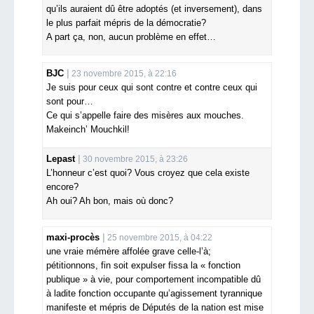
qu’ils auraient dû être adoptés (et inversement), dans
le plus parfait mépris de la démocratie?
A part ça, non, aucun problème en effet…
BJC
23 novembre 2015, à 22:16
Je suis pour ceux qui sont contre et contre ceux qui
sont pour…
Ce qui s’appelle faire des misères aux mouches.
Makeinch’ Mouchkil!
Lepast
30 novembre 2015, à 23:26
L’honneur c’est quoi? Vous croyez que cela existe
encore?
Ah oui? Ah bon, mais où donc?
maxi-procès
25 novembre 2015, à 04:22
une vraie mémère affolée grave celle-l’à;
pétitionnons, fin soit expulser fissa la « fonction
publique » à vie, pour comportement incompatible dû
à ladite fonction occupante qu’agissement tyrannique
manifeste et mépris de Députés de la nation est mise