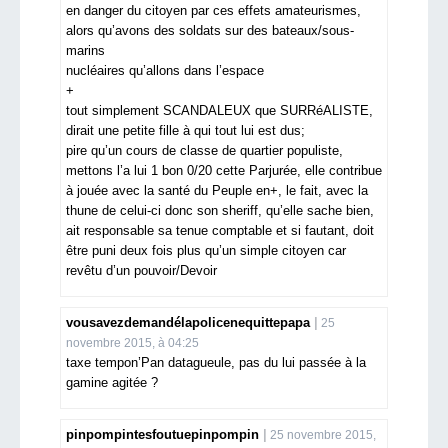
en danger du citoyen par ces effets amateurismes,
alors qu’avons des soldats sur des bateaux/sous-
marins
nucléaires qu’allons dans l’espace
+
tout simplement SCANDALEUX que SURRéALISTE,
dirait une petite fille à qui tout lui est dus;
pire qu’un cours de classe de quartier populiste,
mettons l’a lui 1 bon 0/20 cette Parjurée, elle contribue
à jouée avec la santé du Peuple en+, le fait, avec la
thune de celui-ci donc son sheriff, qu’elle sache bien,
ait responsable sa tenue comptable et si fautant, doit
être puni deux fois plus qu’un simple citoyen car
revêtu d’un pouvoir/Devoir
vousavezdemandélapolicenequittepapa
25
novembre 2015, à 04:25
taxe tempon’Pan datagueule, pas du lui passée à la
gamine agitée ?
pinpompintesfoutuepinpompin
25 novembre 2015,