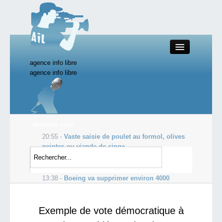
agence info libre
Close
agence info libre
Productions AIL
Dernières actus
20:55 -
Vaste saisie de poulet au formol, olives
Actualité
peintes ou viande de singe
15:19 -
Rachat d’Uramin: Le mari d’Anne
Starting Doc
Lauvergeon mis en examen pour délit ...
13:38 -
Boeing va supprimer environ 4000
emplois
Boutique AIL
Exemple de vote démocratique à
Forum AIL