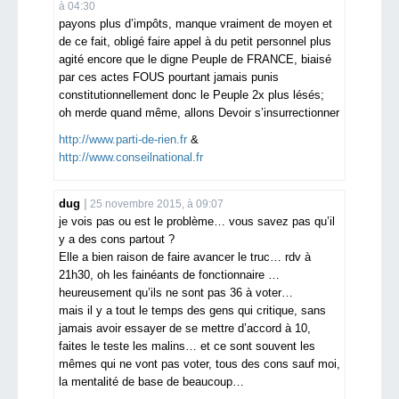
à 04:30
payons plus d’impôts, manque vraiment de moyen et
de ce fait, obligé faire appel à du petit personnel plus
agité encore que le digne Peuple de FRANCE, biaisé
par ces actes FOUS pourtant jamais punis
constitutionnellement donc le Peuple 2x plus lésés;
oh merde quand même, allons Devoir s’insurrectionner
http://www.parti-de-rien.fr
&
http://www.conseilnational.fr
dug
25 novembre 2015, à 09:07
je vois pas ou est le problème… vous savez pas qu’il
y a des cons partout ?
Elle a bien raison de faire avancer le truc… rdv à
21h30, oh les fainéants de fonctionnaire …
heureusement qu’ils ne sont pas 36 à voter…
mais il y a tout le temps des gens qui critique, sans
jamais avoir essayer de se mettre d’accord à 10,
faites le teste les malins… et ce sont souvent les
mêmes qui ne vont pas voter, tous des cons sauf moi,
la mentalité de base de beaucoup…